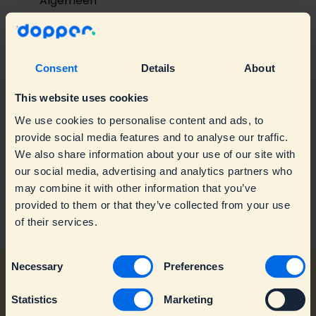
Bezorging
Algemeen
Retour en garantie
Fles
Actievoorwaarden winacties
Accessoires
Consent
Details
About
Dopper Water Tap
This website uses cookies
Er is iets mis met mijn Dopper
We use cookies to personalise content and ads, to
provide social media features and to analyse our traffic.
Over zakelijke bestellingen
Troubleshooting
We also share information about your use of our site with
our social media, advertising and analytics partners who
Over Dopper
Warranty & Replacements
Bedrijven
may combine it with other information that you’ve
provided to them or that they’ve collected from your use
Contact Klantenservice
Spare parts
Retailers
Algemene informatie
of their services.
Dopper Water Tap
Duurzaamheid
C
Productie & Impact
Necessary
Preferences
o
n
Statistics
Marketing
s