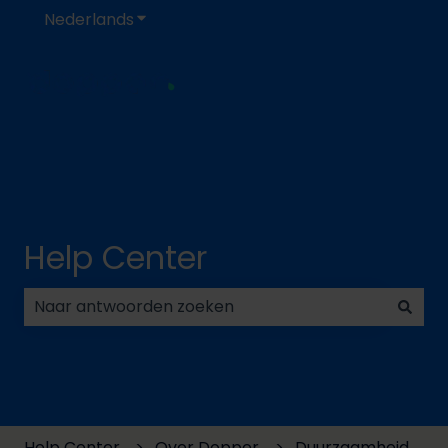
Nederlands
Submenu tonen voor vertalingen
Help Center
Er zijn geen suggesties want het zoekveld is leeg.
Help Center
Over Dopper
Duurzaamheid