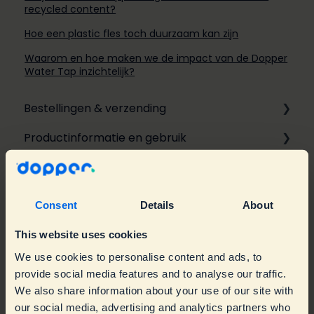
recycled content?
Hoe een plastic fles toch duurzaam kan zijn
Waarom en hoe maken we de impact van de Dopper
Water Tap inzichtelijk?
Bestellingen & verzending
Productinformatie en gebruik
Online bestellen
Er is iets mis met mijn Dopper
Personalisatie
Gebruik
Over zakelijke bestellingen
Bezorging
Algemeen
Troubleshooting
Consent
Details
About
Over Dopper
Retour en garantie
Fles
Warranty & Replacements
Bedrijven
This website uses cookies
Actievoorwaarden winacties
Accessoires
Spare parts
Retailers
Algemene informatie
We use cookies to personalise content and ads, to
provide social media features and to analyse our traffic.
Dopper Water Tap
Dopper Water Tap
Duurzaamheid
We also share information about your use of our site with
our social media, advertising and analytics partners who