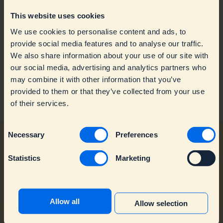
Dopper Water Tap
This website uses cookies
Mit meinen Dopper stimmt etwas nicht
We use cookies to personalise content and ads, to
provide social media features and to analyse our traffic.
Über Geschäftskunde
Troubleshooting
We also share information about your use of our site with
our social media, advertising and analytics partners who
Über Dopper
Warranty & Replacements
Geschäftskunden
may combine it with other information that you’ve
provided to them or that they’ve collected from your use
Wenden Sie sich an den Kundendienst
Spare parts
Einzelhandel
Allgemeine Informationen
of their services.
Nachhaltigkeit
C
Production & Impact
Necessary
Preferences
o
n
Statistics
Marketing
s
e
Dopper Help Center
Copyright © 2026, Dopper B.V.
n
t
Allow all
Allow selection
S