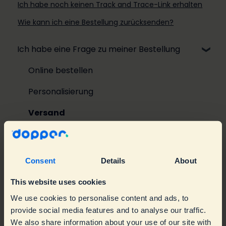
Ich habe noch keinen Track and Trace-Link erhalten
Wie kann ich eine Bestellung zurücksenden?
Ich habe eine Frage zu meiner Bestellung
Online bestellen
Personalisierung
Versand
Reklamationen & Garantie
Teilnahmebedingungen für Gewinnspiele
Consent
Details
About
Produktinformationen und verwendung
This website uses cookies
Mit meinen Dopper stimmt etwas nicht
Usage
We use cookies to personalise content and ads, to
provide social media features and to analyse our traffic.
Über Geschäftskunde
Nachhaltigkeit
Troubleshooting
We also share information about your use of our site with