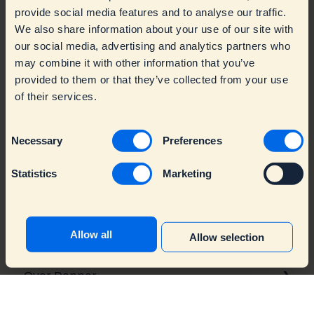
provide social media features and to analyse our traffic.
Wat is de levertijd van mijn bedrukte zakelijke
We also share information about your use of our site with
bestelling?
our social media, advertising and analytics partners who
may combine it with other information that you’ve
Bestellingen & verzending
provided to them or that they’ve collected from your use
of their services.
Productinformatie en gebruik
Online bestellen
Er is iets mis met mijn Dopper
Personalisatie
Gebruik
C
Necessary
Preferences
o
Over zakelijke bestellingen
Bezorging
Algemeen
Troubleshooting
n
Statistics
Marketing
s
Retour en garantie
Fles
Warranty & Replacements
Bedrijven
e
Actievoorwaarden winacties
Accessoires
Spare parts
Retailers
n
t
Allow all
Allow selection
Dopper Water Tap
Dopper Water Tap
S
e
Over Dopper
l
e
Contact Klantenservice
Algemene informatie