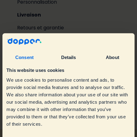
Personnalisation
Livraison
Retours et garantie
Conditions générales des concours
Informations sur les produits et utilisation
Consent
Details
About
J’ai rencontré un souci avec ma gourde
Usage
This website uses cookies
Dopper
Durabilité
We use cookies to personalise content and ads, to
À propos des commandes d’entreprise
Troubleshooting
provide social media features and to analyse our traffic.
Entretien de la gourde
We also share information about your use of our site with
À propos de Dopper
Warranty & Replacements
Entreprises
our social media, advertising and analytics partners who
Accessoires
may combine it with other information that you’ve
Contacter le centre d’assistance
Spare parts
Détaillants
Informations générales
provided to them or that they’ve collected from your use
Dopper Water Tap
Dopper Water Tap
Durabilité
of their services.