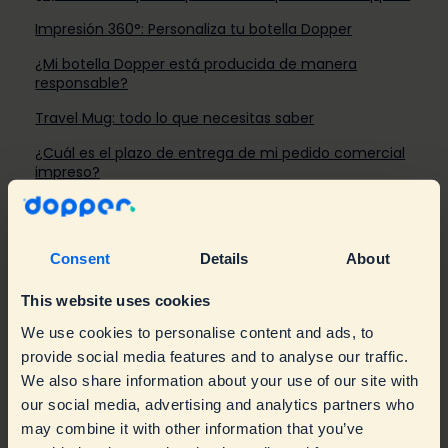
Impresión 360°: Personaliza tu botella Dopper
¿Mi botella Dopper está producida de manera
responsable?
Travel Mug: todo lo que necesitas saber
¿Cuál es el plazo de entrega de mi pedido comercial
impreso?
Tengo una pregunta sobre mi pedido
Consent
Details
About
Información sobre el producto y su uso
Compras en línea
This website uses cookies
Mi Dopper no funciona bien
Personalización
Usage
We use cookies to personalise content and ads, to
Sobre los pedidos de empresas
Entrega
Sostenibilidad
Troubleshooting
provide social media features and to analyse our traffic.
We also share information about your use of our site with
Devoluciones y garantías
Cuidado de la botella
Spare parts
Empresas
our social media, advertising and analytics partners who
may combine it with other information that you’ve
Acerca de Dopper
Términos y condiciones de los sorteos
Accesorios