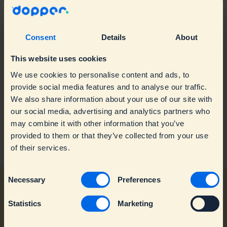
Reklamationen & Garantie
Teilnahmebedingungen für Gewinnspiele
Consent
Details
About
Produktinformationen und verwendung
This website uses cookies
Mit meinen Dopper stimmt etwas nicht
Usage
We use cookies to personalise content and ads, to
provide social media features and to analyse our traffic.
Über Geschäftskunde
Nachhaltigkeit
Troubleshooting
We also share information about your use of our site with
our social media, advertising and analytics partners who
Über Dopper
Flaschenpflege
Warranty & Replacements
Geschäftskunden
may combine it with other information that you’ve
provided to them or that they’ve collected from your use
Wenden Sie sich an den Kundendienst
Zubehör
Spare parts
Einzelhandel
Allgemeine Informationen
of their services.
Dopper Water Tap
Nachhaltigkeit
C
Production & Impact
Necessary
Preferences
o
n
Statistics
Marketing
s
e