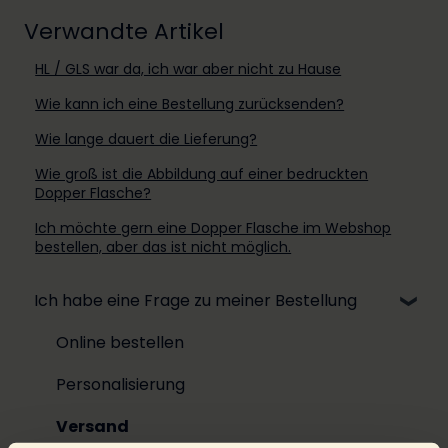
Verwandte Artikel
HL / GLS war da, ich war aber nicht zu Hause
Wie kann ich eine Bestellung zurücksenden?
Wie lange dauert die Lieferung?
Wie groß ist die Abbildung auf einer bedruckten
Dopper Flasche?
Ich möchte gern eine Dopper Flasche im Webshop
bestellen, aber das ist nicht möglich.
Ich habe eine Frage zu meiner Bestellung
Online bestellen
Personalisierung
Versand